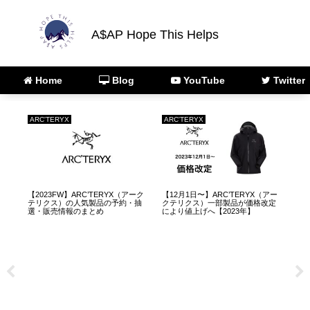
A$AP Hope This Helps
Home
Blog
YouTube
Twitter
ARC'TERYX
ARC'TERYX
Ca
リ
【2023FW】ARC’TERYX（アーク
【12月1日〜】ARC’TERYX（アー
【2
モ
テリクス）の人気製品の予約・抽
クテリクス）一部製品が価格改定
ン
選・販売情報のまとめ
により値上げへ【2023年】
グ
つ