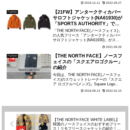
てた時に、楽天市場で探していたら自分
2019.12.11
2022.09.27
が求めていた物が見つかり、ぜひ皆様に
もお伝えさせて頂ければと思い、ご紹介
【21FW】アンタークティカバー
Fashion
させて頂きます！楽天ショ...
サロフトジャケット(NA61930)が
「SPORTS AUTHORITY」で販
売開始
「THE NORTH FACE(ノースフェイス)」
の人気フリース「アンタークティカバー
サロフトジャケット(NA61930)」がスポ
ーツショップ「SPORTS AUTHORITY(ス
2021.09.26
ポーツオーソリティ)」で販売開始。レッ
ドオレンジ(RO) ...
【THE NORTH FACE】ノースフ
Fashion
ェイスの「スクエアロゴクルー」
の紹介
今回は、THE NORTH FACE(ノースフェ
イス)のスウェットトレーナーの『スクエ
ア ロゴクルー(メンズ)』Square Logo
Crew商品型番:NT61931 ¥12,100円(税込)
2019.08.13
2022.02.10
の紹介をさせていただきます！レビュー
動画はこ...
【THE NORTH FACE WHITE LABEL】
韓国のノースフェイスのおすすめフリー
ス！リモフリースジャケットの紹介！サ