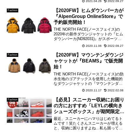
2021.04.26
2022.09.27
パンツの『バーサタイルショーツ
(NB42051)』のデニムバージョンで、経
【2020FW】ヒムダウンパーカが
Fashion
年変化が楽...
『AlpenGroup OnlineStore』で
予約販売開始！
THE NORTH FACE(ノースフェイス)の
2020年の新作ダウンジャケットの『ヒム
ダウンパーカ(ND92031)』がスポーツシ
ョップの『AlpenGroup OnlineStore』で
2020.11.06
2022.09.27
予約販売が開始されましたのでご紹介さ
せて頂きます！...
【2020FW】マウンテンダウンジ
Fashion
ャケットが『BEAMS』で販売開
始！
THE NORTH FACE(ノースフェイス)の防
水生地のゴアテックスを使用した機能的
なダウンジャケットの『マウンテンダウ
ンジャケット(ND91930)』セレクトショ
2020.11.17
2022.02.08
ップの『BEAMS』さんで販売が始まりま
したのでご紹介させて頂きます！『ブ...
【必見】スニーカー収納にお困り
Fashion
の方におすすめ「LEYLの横向き
シューズボックス」が期間限定で
レビューを書くともう一個もらえ
最近、スニーカーにハマりはじめてるト
ます
ムです！笑たくさんスニーカーが増える
と、収納に困りますよね…私も困ってい