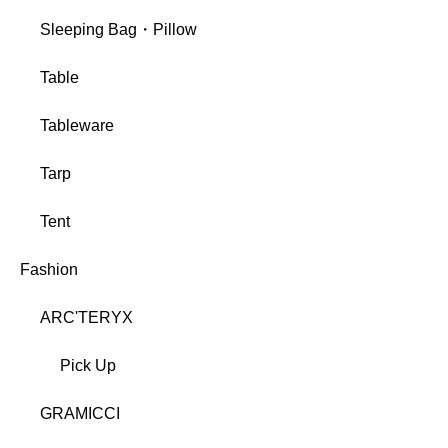
Sleeping Bag・Pillow
Table
Tableware
Tarp
Tent
Fashion
ARC'TERYX
Pick Up
GRAMICCI