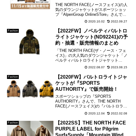
THE NORTH FACE(ノースフェイス)の人
気のダウンジャケットがスポーツショッ
プ『AlpenGroup OnlineSTore』さんで再
抽選の応募が開始されましたので、ご紹
2020.10.02
2022.09.27
介させて頂きます！ 【抽選応募期間】
2020年11月12日...
【2022FW】ノベルティバルトロ
Fashion
ライトジャケット(ND92241)の予
約・抽選・販売情報のまとめ
「THE NORTH FACE(ザ・ノース・フェ
イス)」の大人気のダウンジャケット「ノ
ベルティバルトロライトジャケット
(ND92241)」の販売情報をこちらのブロ
2022.08.07
2023.08.15
グでまとめさせて頂きます。また今季の
モデルより価格と品番が変更になり、新
【2020FW】バルトロライトジャ
Fashion
たにX...
ケットが『SPORTS
AUTHORITY』で販売開始！
スポーツショップの『SPORTS
AUTHORITY』さんで、THE NORTH
FACE(ノースフェイス)の『バルトロライ
トジャケット(ND91950)』と『ノベルテ
2020.12.04
2022.02.08
ィバルトロライトジャケット
(ND91951)』の販売が開始されましたの
【2022SS】THE NORTH FACE
Fashion
で...
PURPLE LABEL for Pilgrim
Surf+Supply「Mountain Wind