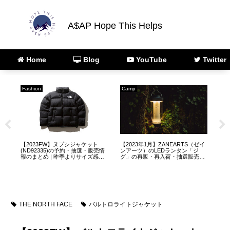
A$AP Hope This Helps
Home
Blog
YouTube
Twitter
Fashion
Camp
Ca
ゼ
【2023FW】ヌプシジャケット
【2023年1月】ZANEARTS（ゼイ
【2
(ND92335)の予約・抽選・販売情
ンアーツ）のLEDランタン「ジ
イ
情
報のまとめ | 昨季よりサイズ感が
グ」の再販・再入荷・抽選販売に
の
変更されています
ついて
THE NORTH FACE
バルトロライトジャケット