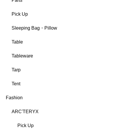
Parts
Pick Up
Sleeping Bag・Pillow
Table
Tableware
Tarp
Tent
Fashion
ARC'TERYX
Pick Up