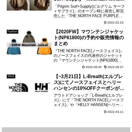
Parka」が復刻
「Pilgrim Surf+Supply(ピルグリム サーフ
＋サプライ)」のオープン時に発売し即完
売した「THE NORTH FACE PURPLE
LABEL(ノースフェイス パープルレーベ
2022.02.23
ル)」の別注モデル「Mountain Wind ...
【2020FW】マウンテンジャケッ
Fashion
ト(NP61800)の予約や販売情報の
まとめ
『THE NORTH FACE(ノースフェイス)』
のノースフェイスの代表作のジャケット
の『マウンテンジャケット(NP61800)』
の予約や販売情報をこちらのブログでま
2020.08.30
2022.09.27
とめさせて頂きます！【Mountain Jacket
/ NP61800】...
【~3月21日】L-Breath(エルブレ
SALE
ス)にてノースフェイスとヘリー
ハンセンの10%OFFクーポンが配
布中
アウトドアショップ「L-Breath(エルブレ
ス)」にて「THE NORTH FACE(ノースフ
ェイス)」や「HELLY HANSEN(ヘリーハ
ンセン)」のアイテムが10%OFFになるク
2022.03.11
ーポンが配布中。 【利用期間】2022年3
月4日(金...