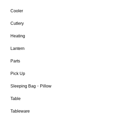
Cooler
Cutlery
Heating
Lantern
Parts
Pick Up
Sleeping Bag・Pillow
Table
Tableware