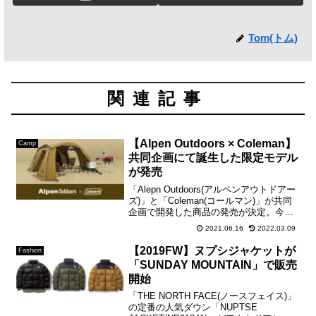
Tom(トム)
関連記事
【Alpen Outdoors × Coleman】
Camp
共同企画にて誕生した限定モデル
が発売
「Alepn Outdoors(アルペンアウトドアー
ズ)」と「Coleman(コールマン)」が共同
企画で開発した商品の発売が決定。今回
の共同開発製品は、チェア3種類とアウト
2021.06.16
2022.03.09
ドアワゴン、テント3種類の計7型のライ
ンナップとなっています。 【...
【2019FW】ヌプシジャケットが
Fashion
「SUNDAY MOUNTAIN」で販売
開始
「THE NORTH FACE(ノースフェイス)」
の定番の人気ダウン「NUPTSE