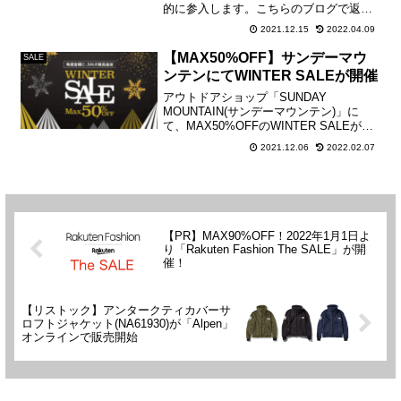
的に参入します。こちらのブログで返礼
品一覧や、定価と比較した還元率をご紹
2021.12.15
2022.04.09
介します。ご自身の寄付上限額の計算
は、下記のリンクをご活用ください▽寄
【MAX50%OFF】サンデーマウ
SALE
付上限額のシ...
ンテンにてWINTER SALEが開催
アウトドアショップ「SUNDAY
MOUNTAIN(サンデーマウンテン)」に
て、MAX50%OFFのWINTER SALEが開
催。毎週金曜日にSALE商品が追加されて
2021.12.06
2022.02.07
いくので、買い逃しなのないようぜひこ
まめにチェックしてみてください！ セ...
【PR】MAX90%OFF！2022年1月1日よ
り「Rakuten Fashion The SALE」が開
催！
【リストック】アンタークティカバーサ
ロフトジャケット(NA61930)が「Alpen」
オンラインで販売開始