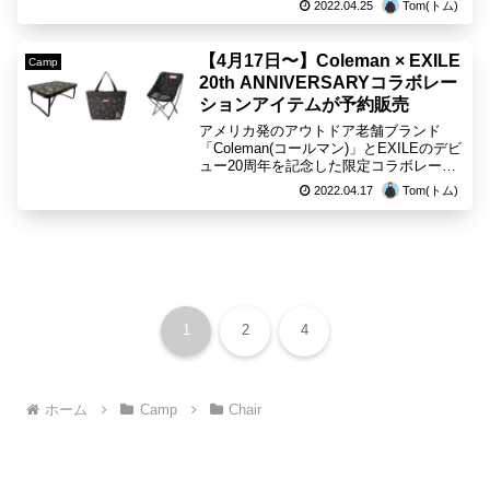
2022.04.25
Tom(トム)
場。ブラックとグレーに染まったコレク
ションが、上質なライフスタイルを実現
します。【Cole...
【4月17日〜】Coleman × EXILE
Camp
20th ANNIVERSARYコラボレー
ションアイテムが予約販売
アメリカ発のアウトドア老舗ブランド
「Coleman(コールマン)」とEXILEのデビ
ュー20周年を記念した限定コラボレーシ
ョンアイテム「EXILE 20th
2022.04.17
Tom(トム)
ANNIVERSARY」が登場。2022年4月17
日(日)より予約販売開始され、発...
1
2
4
ホーム
Camp
Chair