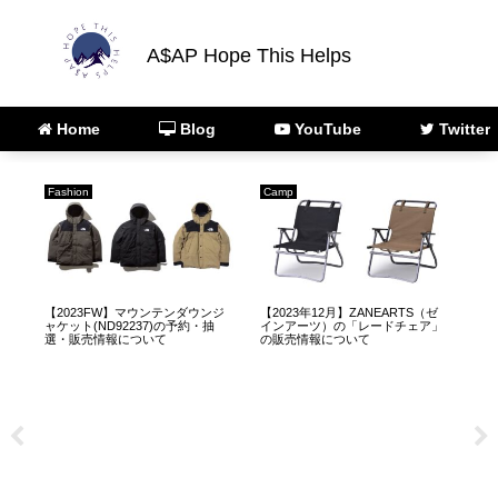
A$AP Hope This Helps
Home
Blog
YouTube
Twitter
Fashion
Camp
Fas
ゼ
【2023FW】マウンテンダウンジ
【2023年12月】ZANEARTS（ゼ
【2
ャケット(ND92237)の予約・抽
インアーツ）の「レードチェア」
(N
情
選・販売情報について
の販売情報について
報の
変