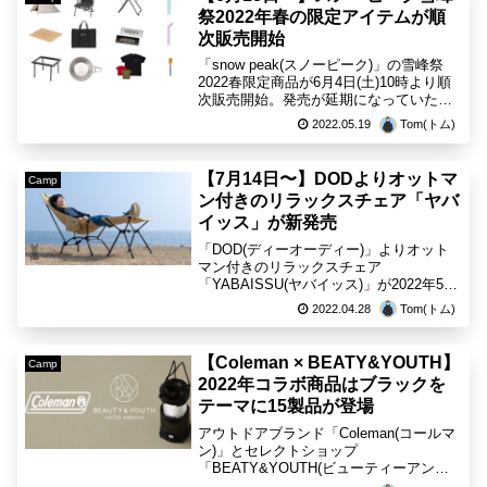
祭2022年春の限定アイテムが順
次販売開始
「snow peak(スノーピーク)」の雪峰祭
2022春限定商品が6月4日(土)10時より順
次販売開始。発売が延期になっていた一
部商品は6月18日(土)10時より販売開始。
2022.05.19
Tom(トム)
「ローチェアショート」や「TAKIBI My
テーブル」の限定ブラック...
【7月14日〜】DODよりオットマ
Camp
ン付きのリラックスチェア「ヤバ
イッス」が新発売
「DOD(ディーオーディー)」よりオット
マン付きのリラックスチェア
「YABAISSU(ヤバイッス)」が2022年5月
10日(火)より発売開始。角度調節も可能
2022.04.28
Tom(トム)
でハイバック仕様となっており、コンパ
クトに収納することも可能です。【DOD
ヤバイッ...
【Coleman × BEATY&YOUTH】
Camp
2022年コラボ商品はブラックを
テーマに15製品が登場
アウトドアブランド「Coleman(コールマ
ン)」とセレクトショップ
「BEATY&YOUTH(ビューティーアンド
ユース)」のコラボレーションが今季も登