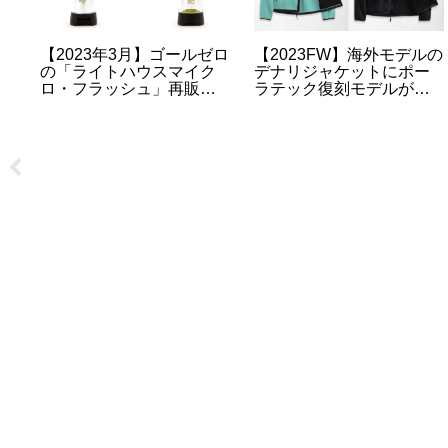
【2023年1月】
【2023FW】マウンテンダ
ZANEARTS（ゼインアー
ウンジャケット
ピ
ツ）のLEDランタン「ジ
(ND92237)の予約・抽
の
グ」の再販・再入荷・抽
選・販売情報について
】
選販売について