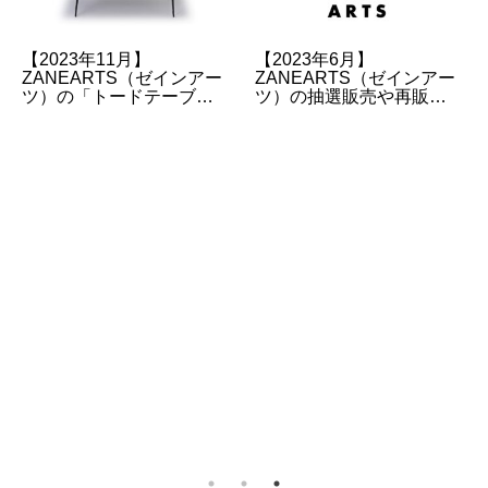
【ARC’TERYX】アーク
【2023年12月】
テリクス正規取扱店・販
ZANEARTS（ゼインアー
売店のオンラインストア
ツ）の「レードチェア」
URLのまとめ
の販売情報について