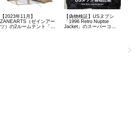
【2022年3月】サバティカ
【2023FW】
【
ル製品の抽選販売の詳細 |
ARC’TERYX（アークテ
ッ
スカイパイロット |モーニ
リクス）の人気製品の予
抽
ンググローリー etc
約・抽選・販売情報のま
昨
とめ
さ