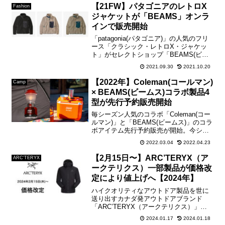
てWEB抽選応募が可能です。2023年12月
【21FW】パタゴニアのレトロX
Fashion
1...
ジャケットが「BEAMS」オンラ
インで販売開始
「patagonia(パタゴニア)」の人気のフリ
ース「クラシック・レトロX・ジャケッ
ト」がセレクトショップ「BEAMS(ビー
ムス)」で販売開始。 "NAT" 購入はこち
2021.09.30
2021.10.20
らから "BOB" 購入はこちらから
"PEBG" 購入はこち...
【2022年】Coleman(コールマン)
Camp
× BEAMS(ビームス)コラボ製品4
型が先行予約販売開始
毎シーズン人気のコラボ「Coleman(コー
ルマン)」と「BEAMS(ビームス)」のコラ
ボアイテム先行予約販売が開始。今シー
ズンはBEAMSのブランドカラーの「オレ
2022.03.04
2022.04.23
ンジ」が前面に押し出されたクーラボッ
クス2型と、LEDランタン、フォールデ
【2月15日〜】ARC’TERYX（ア
ARC'TERYX
ィ...
ークテリクス）一部製品が価格改
定により値上げへ【2024年】
ハイクオリティなアウトドア製品を世に
送り出すカナダ発アウトドアブランド
「ARC’TERYX（アークテリクス）」の
一部製品が2024年2月15日(木)より価格改
2024.01.17
2024.01.18
定により値上げへ。昨年の12月に価格改