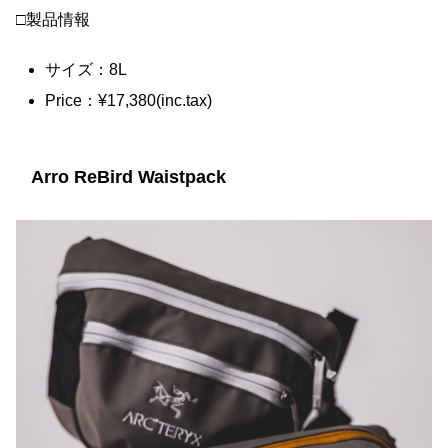
□製品情報
サイズ：8L
Price：¥17,380(inc.tax)
Arro ReBird Waistpack