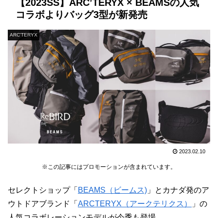
【2023SS】ARC’TERYX × BEAMSの人気
コラボよりバッグ3型が新発売
ARC'TERYX
2023.02.10
※この記事にはプロモーションが含まれています。
セレクトショップ「
BEAMS（ビームス)
」とカナダ発のア
ウトドアブランド「
ARCTERYX（アークテリクス）
」の
人気コラボレーションモデルが今季も登場。