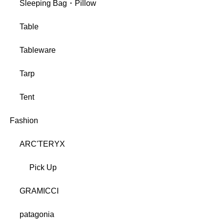
Sleeping Bag・Pillow
Table
Tableware
Tarp
Tent
Fashion
ARC'TERYX
Pick Up
GRAMICCI
patagonia