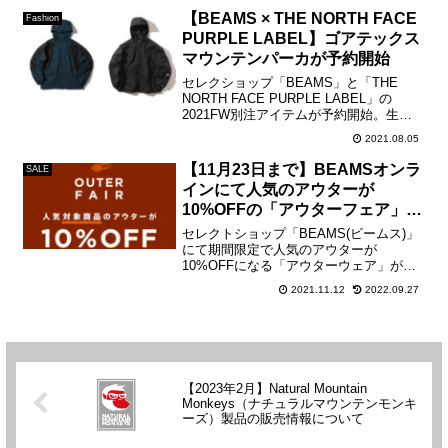
定ですでに値上げした製品の価格は据え
【BEAMS × THE NORTH FACE
Fashion
置きとな...
PURPLE LABEL】ゴアテックス
マウンテンパーカが予約開始
セレクショップ「BEAMS」と「THE
NORTH FACE PURPLE LABEL」の
2021FW別注アイテムが予約開始。生地
は50D Polyester Taffeta GORE_TEX
2021.08.05
INFINIUM™️ 2 Layerを採用し、...
【11月23日まで】BEAMSオンラ
SALE
インにて人気のアウターが
10%OFFの「アウターフェア」が
開催中
セレクトショップ「BEAMS(ビームス)」
にて期間限定で人気のアウターが
10%OFFになる「アウターウェア」が開
催中。店舗及びオンラインでの開催で、
2021.11.12
2022.09.27
オンラインで購入の際は注文時にクーポ
ンコード「202111ALL」を入力。 【開催
期間】20...
【2023年2月】Natural Mountain
Monkeys（ナチュラルマウンテンモンキ
ーズ）製品の販売情報について