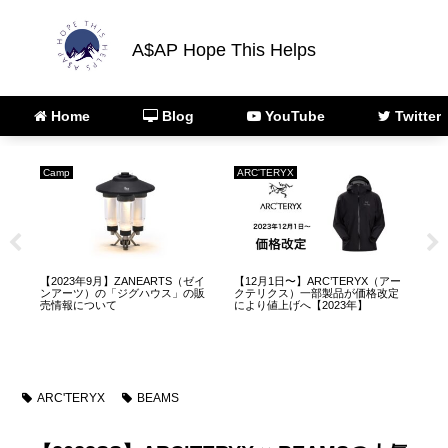
A$AP Hope This Helps
Home
Blog
YouTube
Twitter
Camp
ARC'TERYX
Fas
品
【2023年9月】ZANEARTS（ゼイ
【12月1日〜】ARC’TERYX（アー
【2
ロ
ンアーツ）の「ジグハウス」の販
クテリクス）一部製品が価格改定
ジ
c
売情報について
により値上げへ【2023年】
デ
ARC'TERYX
BEAMS