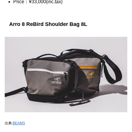
Price：¥33,000(inc.tax)
Arro 8 ReBird Shoulder Bag 8L
出典:
BEAMS