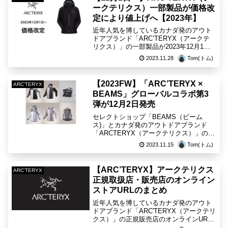
ークテリクス）一部製品が価格改
定により値上げへ【2023年】
近年人気を博しているカナダ発のアウト
ドアブランド「ARC’TERYX（アークテ
リクス）」の一部製品が2023年12月1日
(金)より価格改定により値上げへ。対象商
2023.11.28
Tom(トム)
品や旧価格との比較など下記の表にて随
時更新します。【ARC'TERYX（アーク
テ...
【2023FW】「ARC’TERYX ×
ARC'TERYX
BEAMS」グローバルコラボ第3
弾が12月2日発売
セレクトショップ「BEAMS（ビーム
ス)」とカナダ発のアウトドアブランド
「ARCTERYX（アークテリクス）」の人
気コラボレーションモデルが2023FWも
2023.11.15
Tom(トム)
発売。BEAMS公式オンラインショップに
てWEB抽選応募が可能です。2023年12月
1...
【ARC’TERYX】アークテリクス
ARC'TERYX
正規取扱店・販売店のオンライン
ストアURLのまとめ
近年人気を博しているカナダ発のアウト
ドアブランド「ARC'TERYX（アークテリ
クス）」の正規販売店のオンラインURL
をこちらのブログでまとめました。また