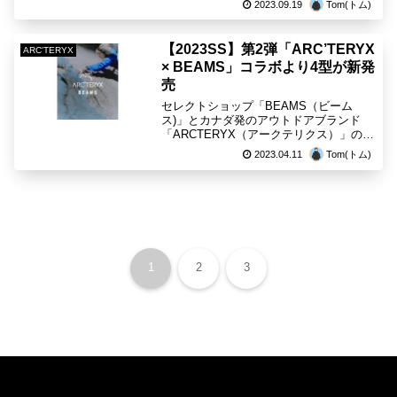
2023.09.19
Tom(トム)
店舗情報は下記の公式サイトを参照して
います。オンラインで購入される際は、
偽物も多く出回...
【2023SS】第2弾「ARC’TERYX
ARC'TERYX
× BEAMS」コラボより4型が新発
売
セレクトショップ「BEAMS（ビーム
ス)」とカナダ発のアウトドアブランド
「ARCTERYX（アークテリクス）」の人
気コラボレーションモデルの2023年第2
2023.04.11
Tom(トム)
弾が登場。今回のコレクションは世界ク
ラスのクライマー「白石 阿島」を起用
し、人気商品4...
1
2
3