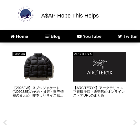
A$AP Hope This Helps
Home
Blog
YouTube
Twitter
Fashion
ARC'TERYX
Fas
【2023FW】ヌプシジャケット
【ARC’TERYX】アークテリクス
【2
パー
(ND92335)の予約・抽選・販売情
正規取扱店・販売店のオンライン
ジ
い
報のまとめ | 昨季よりサイズ感が
ストアURLのまとめ
デ
変更されています