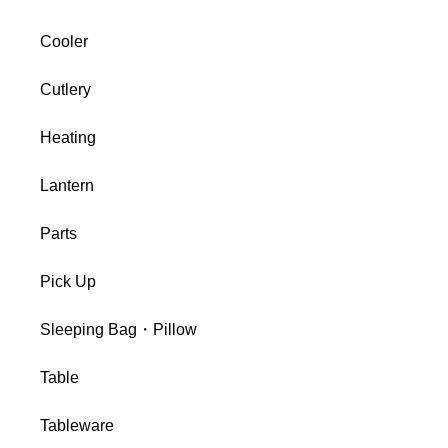
Cooler
Cutlery
Heating
Lantern
Parts
Pick Up
Sleeping Bag・Pillow
Table
Tableware