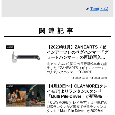
Tom(トム)
関連記事
【2023年1月】ZANEARTS（ゼ
Camp
インアーツ）のペグハンマー「グ
ラートハンマー」の再販/再入荷
について
北アルプスの玄関口の長野県松本市で誕
生した「ZANEARTS（ゼインアーツ）」
の人気ペグハンマー「GRART
HAMMER（グラートハンマー）」。鍛造
2022.04.19
2023.03.26
ペグを打つ・抜くをサポートし、スイン
グバランスに優れた日本人の手に馴染む
【4月18日〜】CLAYMORE(クレ
Camp
キャンピング用ハン...
イモア)よりランタンスタンド
「Multi Pile-Driver」が新発売
「CLAYMORE(クレイモア)」より既存の
LEDランタンなど際立てせるランタンス
タンド「Multi Pile-Driver」が2022年4月
発売。【CLAYMORE Multi Pile-Driver】