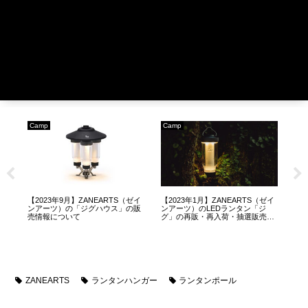
Camp
ARC'TERYX
ARC'TER
【2023年1月】ZANEARTS（ゼイ
【ARC’TERYX】アークテリクス
【2023F
ンアーツ）のLEDランタン「ジ
正規取扱店・販売店のオンライン
テリクス
グ」の再販・再入荷・抽選販売に
ストアURLのまとめ
選・販売
ついて
ZANEARTS
ランタンハンガー
ランタンポール