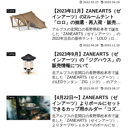
2022.03.15
2022.04.19
出典:CLAYMORECLAYMOR...
【2023年11月】ZANEARTS（ゼ
Camp
インアーツ）の2ルームテント
「ロロ」の抽選・再入荷・販売情
報について
アルプスの玄関口の長野県松本市で誕生
した「ZANEARTS（ゼインアーツ）」の
2022年注目の新作テント「LOLO（ロ
ロ）」が7月22日(金)発売。ワンポールと
2022.04.28
2023.11.18
フレームワークを組み合わせた新しいス
タイルの2ルームシェルターとなっていま
【2023年9月】ZANEARTS（ゼ
Camp
す。【...
インアーツ）の「ジグハウス」の
販売情報について
北アルプスの玄関口の長野県松本市で誕
生した「ZANEARTS（ゼインアーツ）」
のLEDランタン「ZIG（ジグ）」のアクセ
サリーパーツ「ZIG HOUSE（ジグハウ
2023.06.07
2023.09.17
ス）」こちらの製品は「ジグ」を3つセッ
トして、600ルーメンの大光量にカスタ
【4月22日〜】ZANEARTS（ゼ
Camp
マ...
インアーツ）よりポールにセット
できるカップ用ホルダー「コズホ
ルダー」が新発売
北アルプスの玄関口の長野県松本市で誕
生した「ZANEARTS（ゼインアーツ）」
よりタープやシェルターのポールにセッ