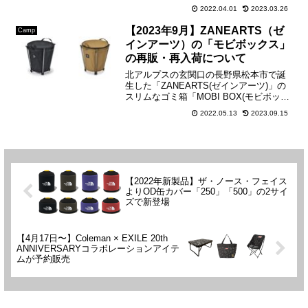
トできるカップ用ホルダー「COZ
2022.04.01
2023.03.26
HOLDER」が2022年4月22日(金)発売開
始。シェラカップの他、タンブラーにも
【2023年9月】ZANEARTS（ゼ
Camp
対応して...
インアーツ）の「モビボックス」
の再販・再入荷について
北アルプスの玄関口の長野県松本市で誕
生した「ZANEARTS(ゼインアーツ)」の
スリムなゴミ箱「MOBI BOX(モビボック
ス)」4本のポールで自立し、収納時はコ
2022.05.13
2023.09.15
ンパクトになり、デザイン性に優れたゴ
ミ箱です。【ZANEARTS MOBI B...
【2022年新製品】ザ・ノース・フェイス
よりOD缶カバー「250」「500」の2サイ
ズで新登場
【4月17日〜】Coleman × EXILE 20th
ANNIVERSARYコラボレーションアイテ
ムが予約販売