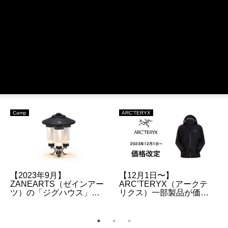
ARC'TERYX
Fashion
【ARC’TERYX】アーク
【2023FW】ヌプシジャケ
テリクス正規取扱店・販
ット(ND92335)の予約・
売店のオンラインストア
抽選・販売情報のまとめ |
URLのまとめ
昨季よりサイズ感が変更
されています