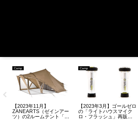
Camp
ARC'TERYX
ル
【2023年11月】
【2023FW】
ZANEARTS（ゼインアー
ARC’TERYX（アークテ
心
ツ）の「トードテーブ
リクス）の人気製品の予
す
ル」の販売情報について
約・抽選・販売情報のま
とめ