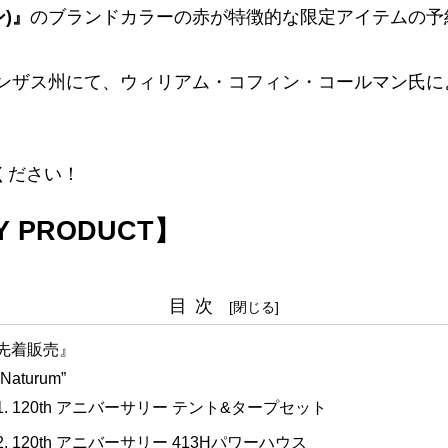
ン)』
のブランドカラーの赤が特徴的な限定アイテムの予約
カのカンザス州にて、ウィリアム・コフィン・コールマン氏に
ください！
RY PRODUCT】
目次
先着販売』
“Naturum”
120th アニバーサリー テント&タープセット
120th アニバーサリー 413Hパワーハウス