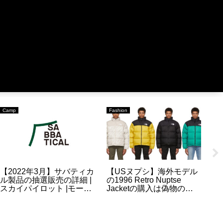
Fashion
Fashion
Fa
【2023FW】バルトロライ
【偽物検証】USヌプシ
【
トジャケット(ND92340)
「1996 Retro Nuptse
ウ
の予約・抽選・販売情報
Jacket」のスーパーコピ
(
について
ーと本物を比べてみての
選
違い【ノースフェイス】