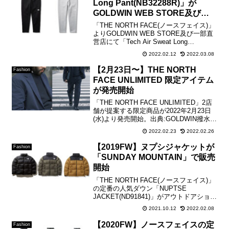
Long Pant(NB32288R)」が
GOLDWIN WEB STORE及び一
部直営店限定で販売開始
「THE NORTH FACE(ノースフェイス)」
よりGOLDWIN WEB STORE及び一部直
営店にて「Tech Air Sweat Long
Pant(NB32288R)」を発売。保温性と通気
2022.02.12
2022.03.08
性を兼ね備える特殊3層構造生地を使用し
た、...
【2月23日〜】THE NORTH
Fashion
FACE UNLIMITED 限定アイテム
が発売開始
「THE NORTH FACE UNLIMITED」2店
舗が提案する限定商品が2022年2月23日
(水)より発売開始。出典:GOLDWIN撥水性
があり、復元力が高く型崩れしにくい軽
2022.02.23
2022.02.26
量・ストレッチ素材®︎を使用。ポリエス
テル100%のメカニカ...
【2019FW】ヌプシジャケットが
Fashion
「SUNDAY MOUNTAIN」で販売
開始
「THE NORTH FACE(ノースフェイス)」
の定番の人気ダウン「NUPTSE
JACKET(ND91841)」がアウトドアショッ
プ「SUNDAY MOUNTAIN」で販売開始。
2021.10.12
2022.02.08
『SUNDAY MOUNTAIN』 購入はこちら
から...
【2020FW】ノースフェイスの定
Fashion