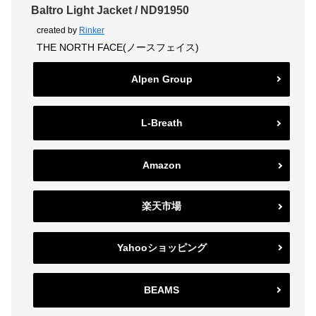
Baltro Light Jacket / ND91950
created by
Rinker
THE NORTH FACE(ノースフェイス)
Alpen Group
L-Breath
Amazon
楽天市場
Yahooショッピング
BEAMS