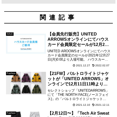
関連記事
【会員先行販売】UNITED
SALE
ARROWSオンラインにてハウス
カード会員限定セールが12月27
日開始
UNITED AROOWSオンラインにてハウス
カード会員限定のセールが2021年12月27
日(月)0:00より入場可能。 ハウスカード
会員は一般販売に先駆け購入が可能とな
2021.12.27
2022.02.07
っているので、完売してしまう前にお早
めの購入がおすすめです。セール会場...
【21FW】バルトロライトジャケ
Fashion
ットが「UNITED ARROWS」オ
ンラインで12月11日11時より販
売開始
セレクトショップ「UNITEDARROWS」
にて「THE NORTH FACE(ノースフェイ
ス)」の「バルトロライトジャケット
(ND91950)」が下記の日時にて販売開
2021.12.10
2021.12.11
始。【UNITED ARROWS】 【販売日
時】2021年12月11日(...
【2月12日〜】「Tech Air Sweat
Fashion