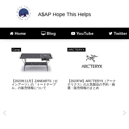
A$AP Hope This Helps
Home
Blog
YouTube
Twitter
Camp
ARC'TERYX
Fas
ャ
【2023年11月】ZANEARTS（ゼ
【2023FW】ARC’TERYX（アーク
【偽
選・
インアーツ）の「トードテーブ
テリクス）の人気製品の予約・抽
Ret
ル」の販売情報について
選・販売情報のまとめ
コ
【