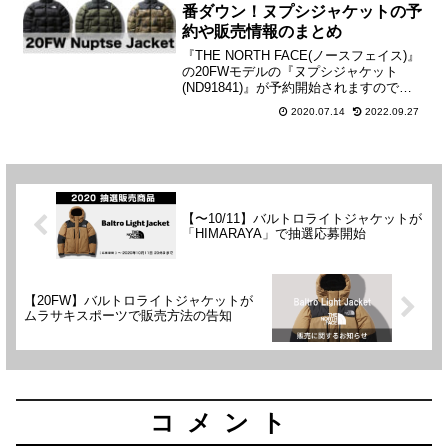
番ダウン！ヌプシジャケットの予
約や販売情報のまとめ
『THE NORTH FACE(ノースフェイス)』
の20FWモデルの『ヌプシジャケット
(ND91841)』が予約開始されますので、
こちらのブログで販売情報や予約情報を
2020.07.14
2022.09.27
まとめさせて頂きます！【 Nuptse
Jacket / ND91841,...
【〜10/11】バルトロライトジャケットが
「HIMARAYA」で抽選応募開始
【20FW】バルトロライトジャケットが
ムラサキスポーツで販売方法の告知
コメント