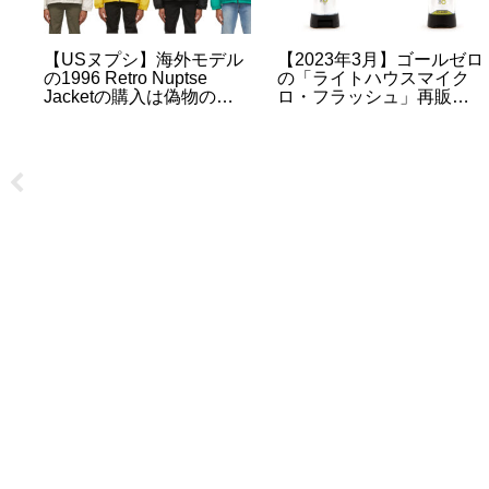
【USヌプシ】海外モデル
【2023年3月】ゴールゼロ
ー
の1996 Retro Nuptse
の「ライトハウスマイク
に
Jacketの購入は偽物の心
ロ・フラッシュ」再販・
ロ
配がないSSENSEがおす
再入荷・販売情報のまと
すめ
め