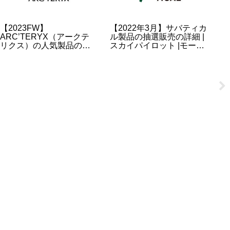
【2023FW】
【2022年3月】サバティカ
【
ARC’TERYX（アークテ
ル製品の抽選販売の詳細 |
Z
リクス）の人気製品の予
スカイパイロット |モーニ
ツ
約・抽選・販売情報のま
ンググローリー etc
の
とめ