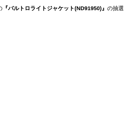
の
『バルトロライトジャケット(ND91950)』
の抽選