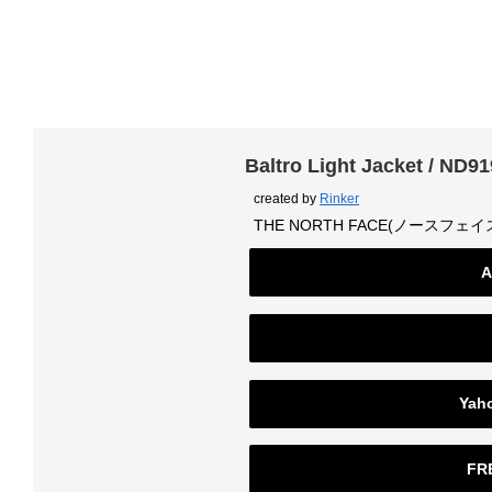
Baltro Light Jacket / ND9
created by
Rinker
THE NORTH FACE(ノースフェイ
A
Ya
FR