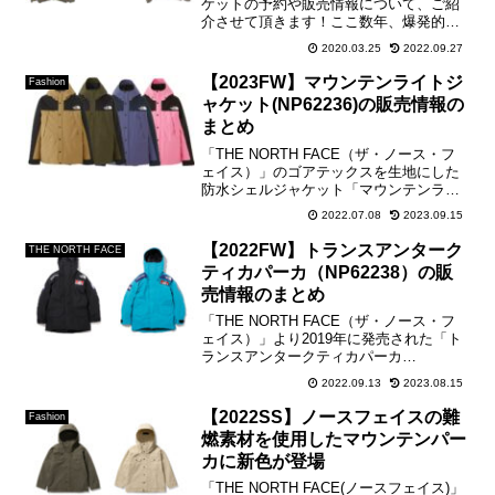
ケットの予約や販売情報について、ご紹
介させて頂きます！ここ数年、爆発的な
人気を誇るダウンジャケットで、入手す
2020.03.25
2022.09.27
るのもなかなか困難なアイテムですが、
販売情報などは随時、こちらのブログで
【2023FW】マウンテンライトジ
Fashion
ご紹介させて頂きます...
ャケット(NP62236)の販売情報の
まとめ
「THE NORTH FACE（ザ・ノース・フ
ェイス）」のゴアテックスを生地にした
防水シェルジャケット「マウンテンライ
トジャケット(NP62236)」の販売情報を
2022.07.08
2023.09.15
こちらのブログでまとめさせて頂きま
す。【Mountain Light Jack...
【2022FW】トランスアンターク
THE NORTH FACE
ティカパーカ（NP62238）の販
売情報のまとめ
「THE NORTH FACE（ザ・ノース・フ
ェイス）」より2019年に発売された「ト
ランスアンタークティカパーカ
(NP61930R)」が今季より復刻し、インラ
2022.09.13
2023.08.15
インモデル(NP62238)として発売。また
品番や価格は変更となっています。【T...
【2022SS】ノースフェイスの難
Fashion
燃素材を使用したマウンテンパー
カに新色が登場
「THE NORTH FACE(ノースフェイス)」