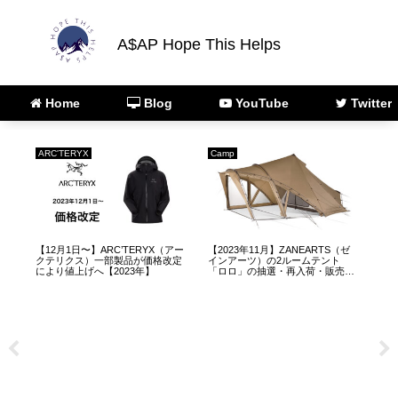
A$AP Hope This Helps
Home
Blog
YouTube
Twitter
ARC'TERYX
Camp
Fas
ゼイ
【12月1日〜】ARC’TERYX（アー
【2023年11月】ZANEARTS（ゼ
【2
クテリクス）一部製品が価格改定
インアーツ）の2ルームテント
ケッ
に
により値上げへ【2023年】
「ロロ」の抽選・再入荷・販売情
販
報について