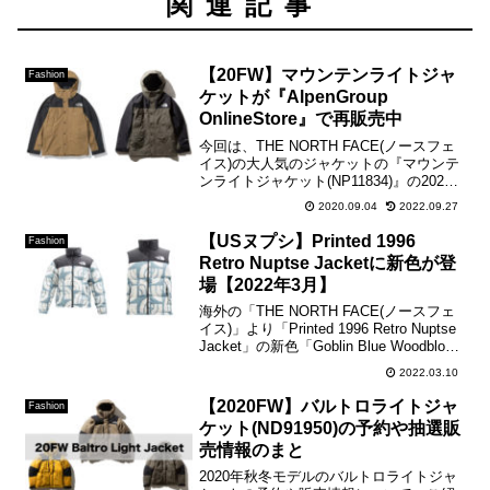
関連記事
【20FW】マウンテンライトジャ
Fashion
ケットが『AlpenGroup
OnlineStore』で再販売中
今回は、THE NORTH FACE(ノースフェ
イス)の大人気のジャケットの『マウンテ
ンライトジャケット(NP11834)』の2020
年秋冬モデルが『AlpenGroup
2020.09.04
2022.09.27
OnlineStore』で再販売が開始されました
ので、ご紹介させて頂...
【USヌプシ】Printed 1996
Fashion
Retro Nuptse Jacketに新色が登
場【2022年3月】
海外の「THE NORTH FACE(ノースフェ
イス)」より「Printed 1996 Retro Nuptse
Jacket」の新色「Goblin Blue Woodblock
Half Dome Print」が登場。ペイントタッ
2022.03.10
チのロゴ...
【2020FW】バルトロライトジャ
Fashion
ケット(ND91950)の予約や抽選販
売情報のまと
2020年秋冬モデルのバルトロライトジャ