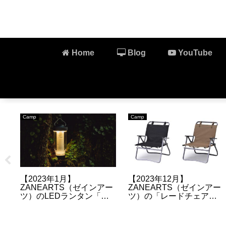
Home
Blog
YouTube
Camp
Camp
【2023年1月】
【2023年12月】
ー
ZANEARTS（ゼインアー
ZANEARTS（ゼインアー
に
ツ）のLEDランタン「ジ
ツ）の「レードチェア」
ロ
グ」の再販・再入荷・抽
の販売情報について
選販売について