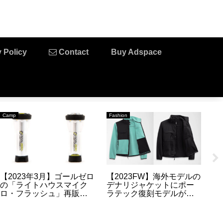
 Policy
Contact
Buy Adspace
Camp
Fashion
Fa
【2023年3月】ゴールゼロ
【2023FW】海外モデルの
【
の「ライトハウスマイク
デナリジャケットにポー
の1
ロ・フラッシュ」再販・
ラテック復刻モデルが今
J
再入荷・販売情報のまと
季も販売
配
め
す