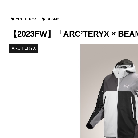
ARC'TERYX
BEAMS
【2023FW】「ARC’TERYX ×
ARC'TERYX