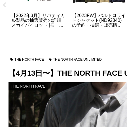
【USヌプシ】海外モデル
【2023FW】海外モデルの
テ
の1996 Retro Nuptse
デナリジャケットにポー
格
Jacketの購入は偽物の心
ラテック復刻モデルが今
配がないSSENSEがおす
季も販売
すめ
THE NORTH FACE
THE NORTH FACE UNLIMITED
【4月13日〜】THE NORTH FACE 
THE NORTH FACE