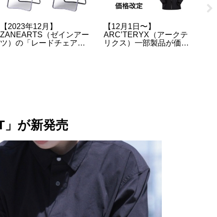
【ARC’TERYX】アーク
【偽物検証】USヌプシ
【
テリクス正規取扱店・販
「1996 Retro Nuptse
ウ
売店のオンラインストア
Jacket」のスーパーコピ
(
URLのまとめ
ーと本物を比べてみての
選
違い【ノースフェイス】
SHT」が新発売