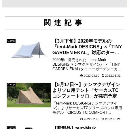
関連記事
【3月下旬】2020年モデルの
Camp
「tent-Mark DESIGNS」×「TINY
GARDEN EKAL」対応のタープ
が新発売
2020年に発売された「tent-Mark
DESIGNS(テンマクデザイン)」×「TINY
GARDEN EKAL(タイニーガーデンエカ
ル)」対応の「焚き火タープTCコネクトヘ
2022.03.19
2022.03.31
キサ」が2022年3月下旬発売予定。出
典:URBAN RESE...
【5月17日〜】テンマクデザイン
Camp
よりソロ用テント「サーカスTC
コンフォートソロ」が発売予定
「tent-Mark DESIGNS(テンマクデザイ
ン)」よりサーカスTCシリーズのソロ専用
モデル「CIRCUS TC COMFORT
SOLO(サーカスTC コンフォートソロ)」
2022.02.06
2022.05.21
が2022年5月17日(火)より販売開始。サー
カスTCシリー...
【新製品】tent-Mark
Camp