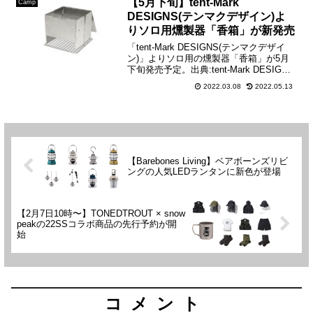
【5月下旬】tent-Mark
Camp
DESIGNS(テンマクデザイン)よ
りソロ用燻製器「香箱」が新発売
「tent-Mark DESIGNS(テンマクデザイ
ン)」よりソロ用の燻製器「香箱」が5月
下旬発売予定。出典:tent-Mark DESIGNS
ソロキャンプに最適なコンパクトスモー
2022.03.08
2022.05.13
カーとなっていて、組立も簡単で広げて
網を入れるだけです。出典...
【Barebones Living】ベアボーンズリビ
ングの人気LEDランタンに新色が登場
【2月7日10時〜】TONEDTROUT × snow
peakの22SSコラボ商品の先行予約が開
始
コメント