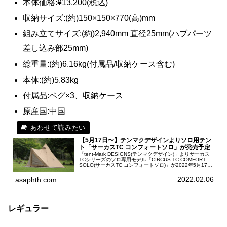
本体価格:¥13,200(税込)
収納サイズ:(約)150×150×770(高)mm
組み立てサイズ:(約)2,940mm 直径25mm(ハブパーツ
差し込み部25mm)
総重量:(約)6.16kg(付属品/収納ケース含む)
本体:(約)5.83kg
付属品:ペグ×3、収納ケース
原産国:中国
【5月17日〜】テンマクデザインよりソロ用テン
ト「サーカスTC コンフォートソロ」が発売予定
「tent-Mark DESIGNS(テンマクデザイン)」よりサーカス
TCシリーズのソロ専用モデル「CIRCUS TC COMFORT
SOLO(サーカスTC コンフォートソロ)」が2022年5月17日
(火)より販売開始。サーカスTCシリー...
2022.02.06
asaphth.com
レギュラー