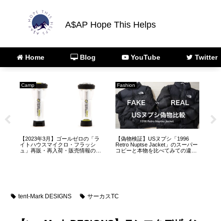
A$AP Hope This Helps
Home
Blog
YouTube
Twitter
Camp
Fashion
Fas
【2023年3月】ゴールゼロの「ラ
【偽物検証】USヌプシ「1996
【U
売情
イトハウスマイクロ・フラッシ
Retro Nuptse Jacket」のスーパー
Ret
が
ュ」再販・再入荷・販売情報のま
コピーと本物を比べてみての違い
の心
とめ
【ノースフェイス】
tent-Mark DESIGNS
サーカスTC