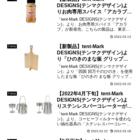
DESIGNS(テンマクデザイン)よ
りお肉専用スパイス「アカラブ」
が新登場
「tent-Mark DESIGNS(テンマクデザイ
ン)」より、お肉専用スパイス「アカラ
ブ」が新発売。こちらの製品は、東京水
道橋 cafe&bar BASECAMPオーナー A-
2022.03.13
suke監修となっていて一番のおすすめは
「ハンバーグ」、アカラ...
【新製品】tent-Mark
Camp
DESIGNS(テンマクデザイン)よ
り「ひのきのまな板 グリップ付
き」が新発売
「tent-Mark DESIGNS(テンマクデザイ
ン)」より「四国 四万十のひのき」を使用
したまな板「ひのきの まな板 グリップ付
き」が新発売。出典:tent-Mark DESIGNS
2022.03.15
ひのき自体に抗菌抗カビ作用があり水に
強く黒ずみにくいの...
【2022年4月下旬】tent-Mark
Camp
DESIGNS(テンマクデザイン)よ
りステンレスパーコレーターが新
発売
「tent-Mark DESIGNS(テンマクデザイ
ン)」より、コーヒーフィルターを使わな
い抽出器具の「ステンレスパーコレータ
ー」1.0Lと2.0Lの2サイズが2022年4月下
2022.02.22
2022.03.18
旬に新発売。本体は耐久性に優れ衛生的
なステンレス製、ツマミはガラ...