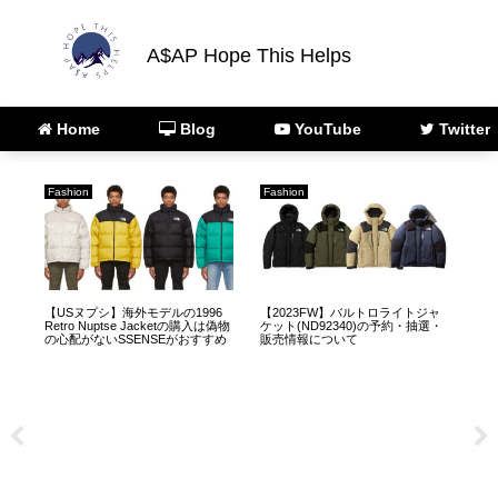
A$AP Hope This Helps
Home
Blog
YouTube
Twitter
Fashion
Fashion
AR
【USヌプシ】海外モデルの1996
【2023FW】バルトロライトジャ
【1
パー
Retro Nuptse Jacketの購入は偽物
ケット(ND92340)の予約・抽選・
ク
い
の心配がないSSENSEがおすすめ
販売情報について
によ