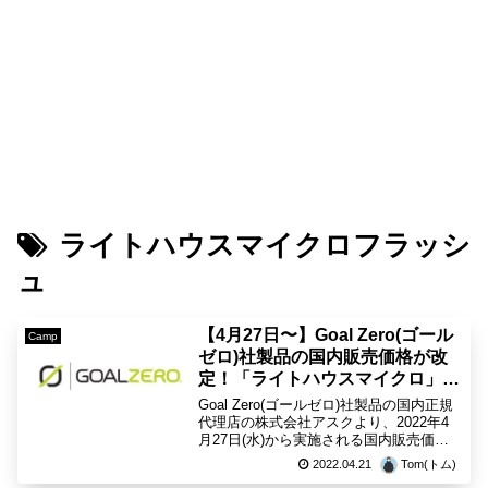
ライトハウスマイクロフラッシ
ュ
【4月27日〜】Goal Zero(ゴール
Camp
ゼロ)社製品の国内販売価格が改
定！「ライトハウスマイクロ」な
ど値上げへ
Goal Zero(ゴールゼロ)社製品の国内正規
代理店の株式会社アスクより、2022年4
月27日(水)から実施される国内販売価格
改定の告知がありました。一部の商品が
2022.04.21
Tom(トム)
値上がりとなります。【価格改定日程】