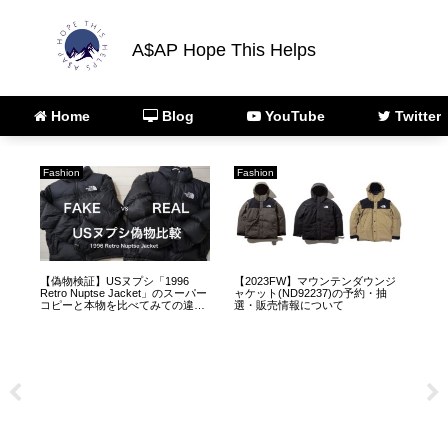
A$AP Hope This Helps
Home
Blog
YouTube
Twitter
Fashion
Fashion
AR
【偽物検証】USヌプシ「1996
【2023FW】マウンテンダウンジ
【2
売情
Retro Nuptse Jacket」のスーパー
ャケット(ND92237)の予約・抽
テ
が
コピーと本物を比べてみての違い
選・販売情報について
選
【ノースフェイス】