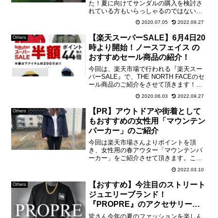
た！夏に向けてサンダルの購入を検討さ
れている方もいらっしゃるのではないで
しょうか？私も今年はサンダルを購入し
2020.07.05
2022.09.27
ようと考えていて、ハワイ初のブランド
の『ISLAND SLIPPER(アイランドスリッ
【楽天スーパーSALE】6月4日20
Others
パ)』を...
時より開始！ノースフェイス の
おすすめセール商品の紹介！
今回は、楽天市場で行われる『楽天スー
パーSALE』で、THE NORTH FACEのセ
ール商品のご紹介をさせて頂きます！ポ
イントが最大44倍になる楽天スーパー
2020.06.03
2022.09.27
SALEは、エントリーが必要ですので、必
ずエントリーを行ってください！エント
【PR】アウトドアや街着として
Others
リーは...
もおすすめの女性用「マウンテン
パーカー」のご紹介
今回は楽天市場さんよりポイントを頂
き、女性用の春アウター「マウンテンパ
ーカー」をご紹介させて頂きます。これ
から訪れる季節にぴったりの商品となっ
2022.03.10
ていて、アウトドアシーンはもちろんタ
ウンユースでも重宝する1着となっていま
【おすすめ】今注目のストリート
Others
す。【おすすめ春アウター...
ジュエリーブランド！
『PROPRE』のアクセサリーの
ご紹介！
皆さん今年の夏のファッションを楽しん