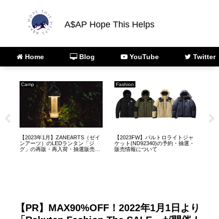
A$AP Hope This Helps
Home
Blog
YouTube
Twitter
Camp
Fashion
AR
ゼイ
【2023年1月】ZANEARTS（ゼイ
【2023FW】バルトロライトジャ
【A
販
ンアーツ）のLEDランタン「ジ
ケット(ND92340)の予約・抽選・
正
グ」の再販・再入荷・抽選販売に
販売情報について
スト
ついて
【PR】MAX90%OFF！2022年1月1日より