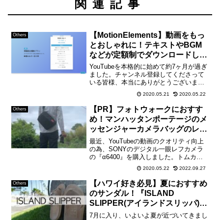
関連記事
【MotionElements】動画をもっ
Others
とおしゃれに！テキストやBGM
などが定額制でダウンロードし放
題のモーションエレメンツの紹
YouTubeを本格的に始めて約7ヶ月が過ぎ
介！
ました。チャンネル登録してくださって
いる皆様、本当にありがとうございま
す！マヤまだ、ご登録されていない方は
2020.05.21
2020.05.22
チャンネル登録よろしくお願いいたしま
す！トムチャンネル登録はこちらから動
【PR】フォトウォークにおすす
Others
画編集はMacのソ...
め！マンハッタンポーテージのメ
ッセンジャーカメラバッグのレビ
ュー！【Manhattan Portage】
最近、YouTubeの動画のクオリティ向上
の為、SONYのデジタル一眼レフカメラ
の『α6400』を購入しました。トムカメ
ラは全くの初心者で、日々勉強中です。
2020.05.22
2022.09.27
新型コロナウィルスの影響による外出自
粛期間の為、散歩や買い物以外の不要な
【ハワイ好き必見】夏におすすめ
Others
外出が出来な...
のサンダル！『ISLAND
SLIPPER(アイランドスリッパ)』
のPT203のレビュー！
7月に入り、いよいよ夏が近づいてきまし