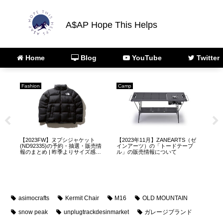
A$AP Hope This Helps
Home
Blog
YouTube
Twitter
ARC'TERYX
Fashion
Fas
ゼ
【ARC’TERYX】アークテリクス
【2023FW】バルトロライトジャ
【2
正規取扱店・販売店のオンライン
ケット(ND92340)の予約・抽選・
ャケ
ストアURLのまとめ
販売情報について
選
asimocrafts
Kermit Chair
M16
OLD MOUNTAIN
snow peak
unplugtrackdesinmarket
ガレージブランド