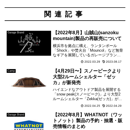
関連記事
【2022年8月】山賊山(sanzoku
Garage Brand
mountain)製品の再販売について
横浜市を拠点に構え、ランタンポール
「Shock」や焚火台「Mouncol」など無骨
なギアを展開しているガレージブランド
「山賊山（sanzoku mountain）」の再販
2022.03.29
2023.08.17
売についてこちらのブログでまとめさせ
て頂きます。【sanzokumou...
【4月29日〜】スノーピークより
Camp
大型2ルームシェルター「ゼッ
カ」が新発売
ハイエンドなアウトドア製品を展開する
「snow peak(スノーピーク)」より大型2
ルームシェルター「Zekka(ゼッカ)」が4
月29日(金)新発売。公式オンラインスト
2022.04.25
2022.04.29
アでは、同日10時より販売開始です。
【snow peak Zekka】圧...
【2022年8月】WHATNOT（ワッ
Garage Brand
トノット）製品の予約・抽選・販
売情報のまとめ