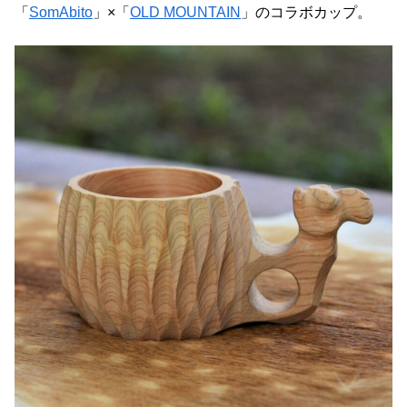
「
SomAbito
」×「
OLD MOUNTAIN
」のコラボカップ。