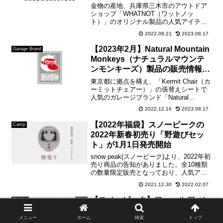
金物の産地、兵庫県三木市のアウトドア
ショップ「WHATNOT（ワットノッ
ト）」のオリジナル製品の人気アイテム
についての販売情報をこちらのブログで
2022.08.21
2023.08.17
まとめさせて頂きます。【販売情報につ
いて】MOSQUITO COIL HOLDER（ブラ
【2023年2月】Natural Mountain
Garage Brand
ック）シ...
Monkeys（ナチュラルマウンテ
ンモンキーズ）製品の販売情報に
ついて
東京都に拠点を構え、「Kermit Chair（カ
ーミットチェアー）」の張替えシートで
人気のガレージブランド「Natural
Mountain Monkeys（ナチュラル マウン
2022.12.16
2023.08.17
テン モンキーズ）」製品についての販売
情報をこちらのブログでま...
【2022年福袋】スノーピークの
Camp
2022年新春初売り「野遊びセッ
ト」が1月1日発売開始
snow peak(スノーピーク)より、2022年初
売り商品の告知がありました。全10種類
の数量限定販売となっており、人気アイ
テムがお得に購入できるチャンスです。
2021.12.30
2022.02.07
出典:snow peak【販売日時】2022年1月1
日(土)10:00~【販売...
【スノーピーク】フォールディン
Bonfire
グトーチのバレルやグリップ、ハ
メニュー
ホーム
検索
トップ
ンドルのカスタム紹介