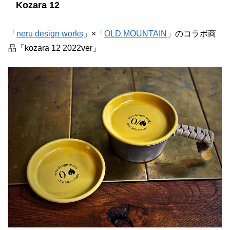
Kozara 12
「
neru design works
」×「
OLD MOUNTAIN
」のコラボ商
品「kozara 12 2022ver」