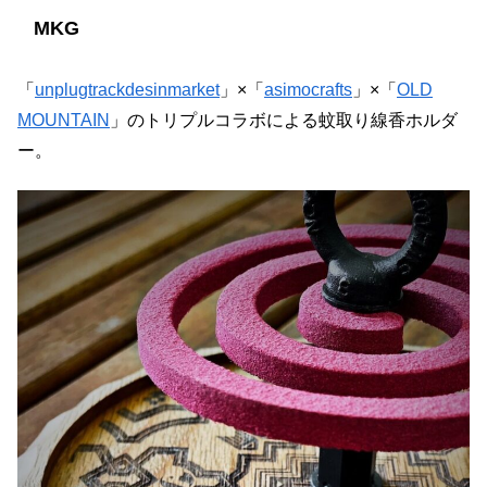
MKG
「
unplugtrackdesinmarket
」×「
asimocrafts
」×「
OLD
MOUNTAIN
」のトリプルコラボによる蚊取り線香ホルダ
ー。