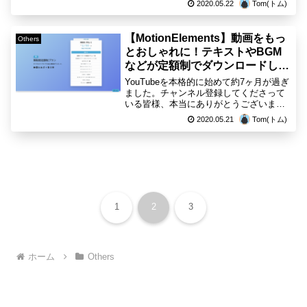
2020.05.22
Tom(トム)
新型コロナウィルスの影響による外出自
粛期間の為、散歩や買い物以外の不要な
外出が出来な...
【MotionElements】動画をもっ
Others
とおしゃれに！テキストやBGM
などが定額制でダウンロードし放
題のモーションエレメンツの紹
YouTubeを本格的に始めて約7ヶ月が過ぎ
介！
ました。チャンネル登録してくださって
いる皆様、本当にありがとうございま
す！マヤまだ、ご登録されていない方は
2020.05.21
Tom(トム)
チャンネル登録よろしくお願いいたしま
す！トムチャンネル登録はこちらから動
画編集はMacのソ...
1
2
3
ホーム
Others