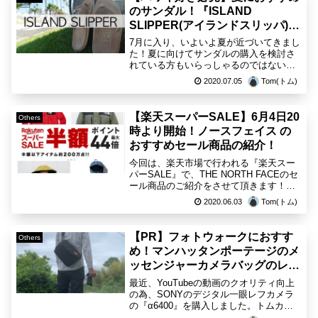
のサンダル！『ISLAND
SLIPPER(アイランドスリッパ)』
のPT203のレビュー！
7月に入り、いよいよ夏が近づいてきまし
た！夏に向けてサンダルの購入を検討さ
れている方もいらっしゃるのではないで
しょうか？私も今年はサンダルを購入し
2020.07.05
Tom(トム)
ようと考えていて、ハワイ初のブランド
の『ISLAND SLIPPER(アイランドスリッ
パ)』を...
【楽天スーパーSALE】6月4日20
Others
時より開始！ノースフェイス の
おすすめセール商品の紹介！
今回は、楽天市場で行われる『楽天スー
パーSALE』で、THE NORTH FACEのセ
ール商品のご紹介をさせて頂きます！ポ
イントが最大44倍になる楽天スーパー
2020.06.03
Tom(トム)
SALEは、エントリーが必要ですので、必
ずエントリーを行ってください！エント
リーは...
【PR】フォトウォークにおすす
Others
め！マンハッタンポーテージのメ
ッセンジャーカメラバッグのレビ
ュー！【Manhattan Portage】
最近、YouTubeの動画のクオリティ向上
の為、SONYのデジタル一眼レフカメラ
の『α6400』を購入しました。トムカメ
ラは全くの初心者で、日々勉強中です。