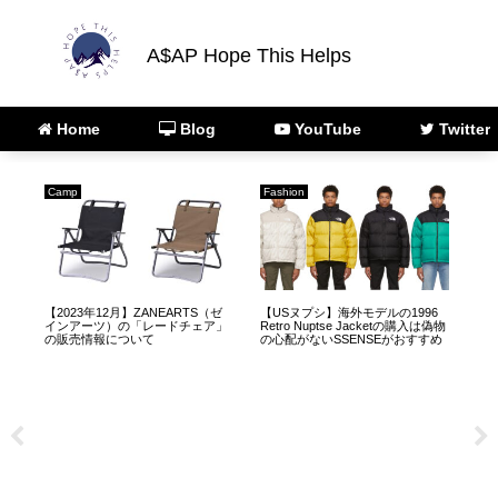
A$AP Hope This Helps
Home
Blog
YouTube
Twitter
Camp
Fashion
AR
ジ
【2023年12月】ZANEARTS（ゼ
【USヌプシ】海外モデルの1996
【A
インアーツ）の「レードチェア」
Retro Nuptse Jacketの購入は偽物
正
の販売情報について
の心配がないSSENSEがおすすめ
スト