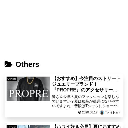
Others
【おすすめ】今注目のストリート
Others
ジュエリーブランド！
『PROPRE』のアクセサリーの
ご紹介！
皆さん今年の夏のファッションを楽しん
でいますか？夏は服装が単調になりやす
いですよね…普段はTシャツにショーツを
合わせる事が多いのですが、何かアクセ
2020.08.17
Tom(トム)
ントが欲しいなーとずっと思っていまし
た。そんな時にストリートジュエリーブ
ランド『PROPRE(...
【ハワイ好き必見】夏におすすめ
Others