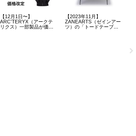
【12月1日〜】
【2023年11月】
【
ARC’TERYX（アークテ
ZANEARTS（ゼインアー
デ
リクス）一部製品が価格
ツ）の「トードテーブ
ラ
改定により値上げへ
ル」の販売情報について
季
【2023年】