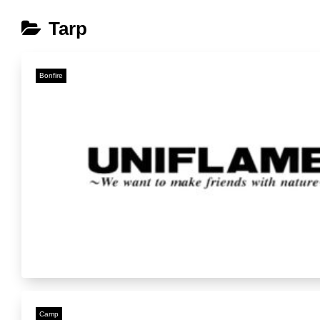
Tarp
Bonfire
Camp