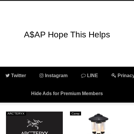
A$AP Hope This Helps
Twitter
Instagram
LINE
Prinacy
Hide Ads for Premium Members
ARC'TERYX
Camp