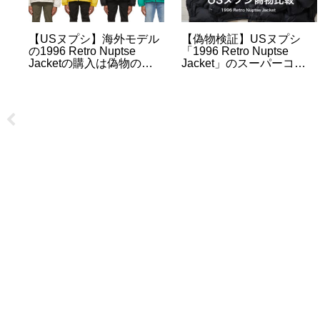
【USヌプシ】海外モデル
【偽物検証】USヌプシ
ー
の1996 Retro Nuptse
「1996 Retro Nuptse
」
Jacketの購入は偽物の心
Jacket」のスーパーコピ
配がないSSENSEがおす
ーと本物を比べてみての
すめ
違い【ノースフェイス】