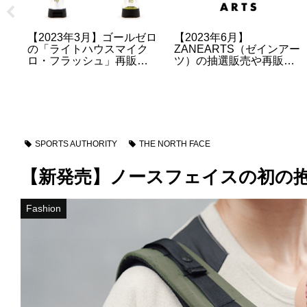
〜】
【ARC’TERYX】アーク
【2023年1月
YX（アークテ
テリクス正規取扱店・販
ZANEARTS
部製品が価格
売店のオンラインストア
ツ）のLEDラ
値上げへ
URLのまとめ
グ」の再販・
選販売につい
SPORTS AUTHORITY
THE NORTH FACE
【新発売】ノースフェイスの初の抱っこ紐「B
Fashion