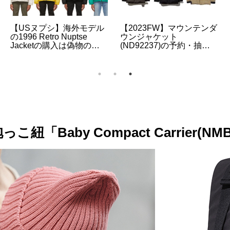
】
【2023FW】バルトロライ
【2023FW】
（ゼインアー
トジャケット(ND92340)
ARC’TERYX（
ンタン「ジ
の予約・抽選・販売情報
リクス）の人気製
再入荷・抽
について
約・抽選・販売情
て
とめ
aby Compact Carrier(NMB