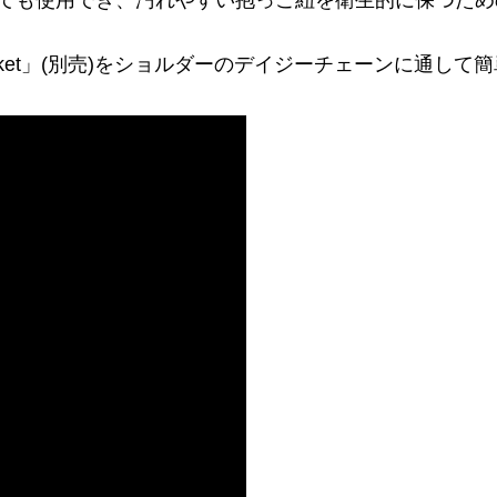
ても使用でき、汚れやすい抱っこ紐を衛生的に保つため
Shell Blanket」(別売)をショルダーのデイジーチェーンに