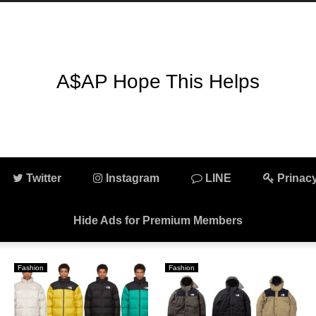
A$AP Hope This Helps
Twitter
Instagram
LINE
Prinacy
Hide Ads for Premium Members
Fashion
ARC'TERYX