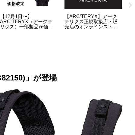
【2022年3月】サバティカ
【2023FW】ヌプシ
アークテ
ル製品の抽選販売の詳細 |
ット(ND92335)の
品の予
スカイパイロット |モーニ
抽選・販売情報のまと
報のま
ンググローリー etc
昨季よりサイズ感が
されています
82150)」が登場