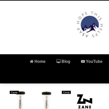
Home
Blog
YouTube
ARC'TERYX
Camp