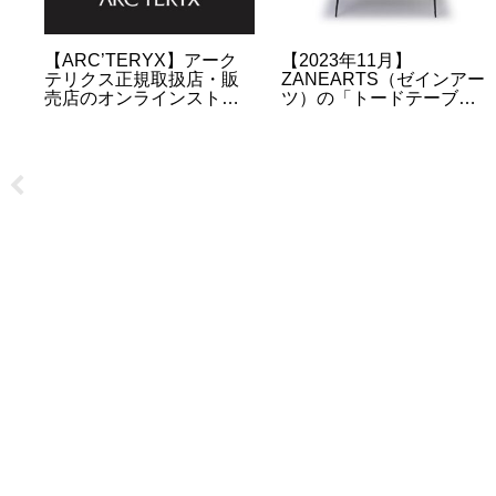
ンダ
【ARC’TERYX】アーク
【2023年11月】
テリクス正規取扱店・販
ZANEARTS（ゼインアー
売店のオンラインストア
ツ）の「トードテーブ
URLのまとめ
ル」の販売情報について