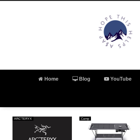
Home
Blog
YouTube
ARC'TERYX
Camp