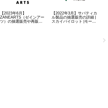
【2023年6月】
【2022年3月】サバティカ
【
ZANEARTS（ゼインアー
ル製品の抽選販売の詳細 |
の
ツ）の抽選販売や再販に
スカイパイロット |モーニ
ロ
ついて | ゼクー | ギギ | ロ
ンググローリー etc
再
ロ etc…
め