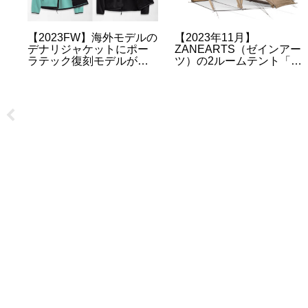
【2023FW】海外モデルの
【2023年11月】
ー
デナリジャケットにポー
ZANEARTS（ゼインアー
ジ
ラテック復刻モデルが今
ツ）の2ルームテント「ロ
抽
季も販売
ロ」の抽選・再入荷・販
売情報について