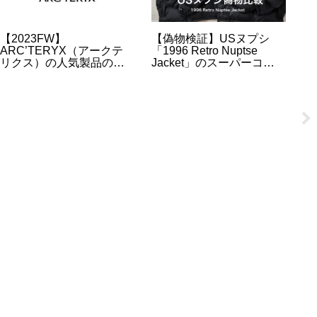
【2023FW】
【偽物検証】USヌプシ
【
ARC’TERYX（アークテ
「1996 Retro Nuptse
ウ
リクス）の人気製品の予
Jacket」のスーパーコピ
(
約・抽選・販売情報のま
ーと本物を比べてみての
選
とめ
違い【ノースフェイス】