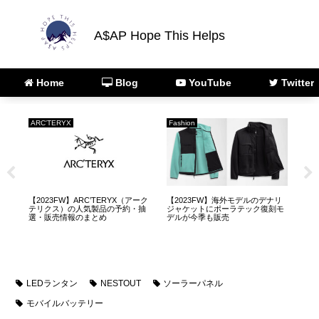
A$AP Hope This Helps
Home
Blog
YouTube
Twitter
Camp
Fashion
AR
リ
【2023年1月】ZANEARTS（ゼイ
【2023FW】バルトロライトジャ
【A
モ
ンアーツ）のLEDランタン「ジ
ケット(ND92340)の予約・抽選・
正
グ」の再販・再入荷・抽選販売に
販売情報について
スト
ついて
LEDランタン
NESTOUT
ソーラーパネル
モバイルバッテリー