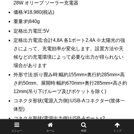
28W オリーブ ソーラー充電器
価格:¥18,980(税込)
重量:約840g
定格出力電圧:5V
定格出力電流:合計4.8A 各1ポート2.4A ※太陽光の強
さによって、充電効率が変化します。設置方法や天
候などの充電環境によって必要な出力が得られない
場合があります
外形寸法:折り畳み時:幅約155mm×奥行約285mm×高
さ約50mm、展開時:幅約670mm×奥行285mm×高さ約
12mm(吊り下げループ及びポケットを除く)
コネクタ形状(電源入力側):USB-Aコネクター(筐体一
体型)
コネクタ形状(電源出力側):USB-Aポート×2
ソーラーパネル種類:SunPower社製MAXEON(TM)セ
メニュー
ホーム
検索
トップ