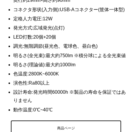
奥行約29mm×高さ約90mm
コネクタ形状(入力側):USB-Aコネクター(筐体一体型)
定格人力電圧:12W
発光方式:広域発光(点灯)
LED灯数:20個+20個
調光:無階調節(昼光色、電球色、昼白色)
明るさ(全光束):最大約750lm ※積分球による全光束値
明るさ(理論値):最大約1000lm
色温度:2800K~6000K
演色性:Ra80以上
設計寿命:発光時間60000h ※製品の寿命を保証ではあ
りません
動作温度:0℃~40℃
商品ページ