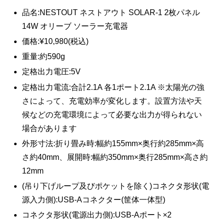
品名:NESTOUT ネストアウト SOLAR-1 2枚パネル
14W オリーブ ソーラー充電器
価格:¥10,980(税込)
重量:約590g
定格出力電圧:5V
定格出力電流:合計2.1A 各1ポート2.1A ※太陽光の強
さによって、充電効率が変化します。設置方法や天
候などの充電環境によって必要な出力が得られない
場合があります
外形寸法:折り畳み時:幅約155mm×奥行約285mm×高
さ約40mm、展開時:幅約350mm×奥行285mm×高さ約
12mm
(吊り下げループ及びポケットを除く)コネクタ形状(電
源入力側):USB-Aコネクター(筐体一体型)
コネクタ形状(電源出力側):USB-Aポート×2