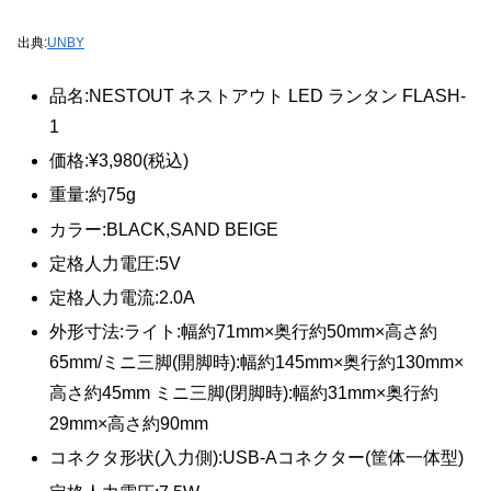
出典:
UNBY
品名:NESTOUT ネストアウト LED ランタン FLASH-
1
価格:¥3,980(税込)
重量:約75g
カラー:BLACK,SAND BEIGE
定格人力電圧:5V
定格人力電流:2.0A
外形寸法:ライト:幅約71mm×奥行約50mm×高さ約
65mm/ミニ三脚(開脚時):幅約145mm×奥行約130mm×
高さ約45mm ミニ三脚(閉脚時):幅約31mm×奥行約
29mm×高さ約90mm
コネクタ形状(入力側):USB-Aコネクター(筐体一体型)