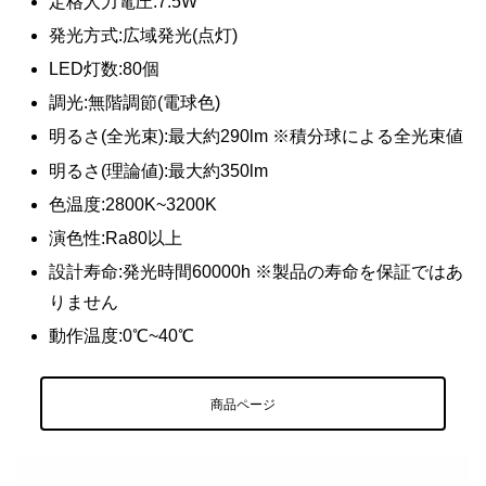
定格人力電圧:7.5W
発光方式:広域発光(点灯)
LED灯数:80個
調光:無階調節(電球色)
明るさ(全光束):最大約290lm ※積分球による全光束値
明るさ(理論値):最大約350lm
色温度:2800K~3200K
演色性:Ra80以上
設計寿命:発光時間60000h ※製品の寿命を保証ではあ
りません
動作温度:0℃~40℃
商品ページ