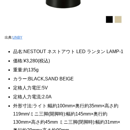
出典:
UNBY
品名:NESTOUT ネストアウト LED ランタン LAMP-1
価格:¥3,280(税込)
重量:約135g
カラー:BLACK,SAND BEIGE
定格人力電圧:5V
定格人力電流:2.0A
外形寸法:ライト:幅約100mm×奥行約35mm×高さ約
119mm/ミニ三脚(開脚時):幅約145mm×奥行約
130mm×高さ約45mm ミニ三脚(閉脚時):幅約31mm×