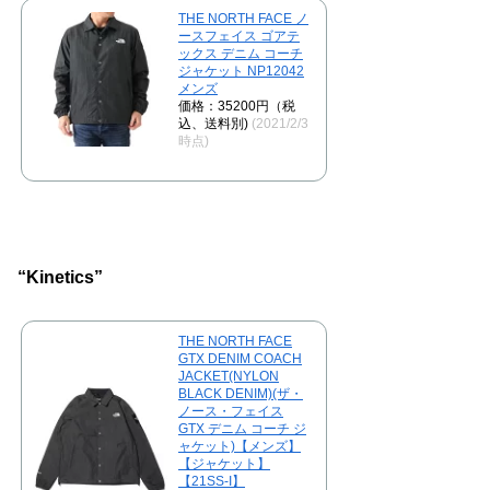
THE NORTH FACE ノ
ースフェイス ゴアテ
ックス デニム コーチ
ジャケット NP12042
メンズ
価格：35200円（税
込、送料別)
(2021/2/3
時点)
“Kinetics”
THE NORTH FACE
GTX DENIM COACH
JACKET(NYLON
BLACK DENIM)(ザ・
ノース・フェイス
GTX デニム コーチ ジ
ャケット)【メンズ】
【ジャケット】
【21SS-I】