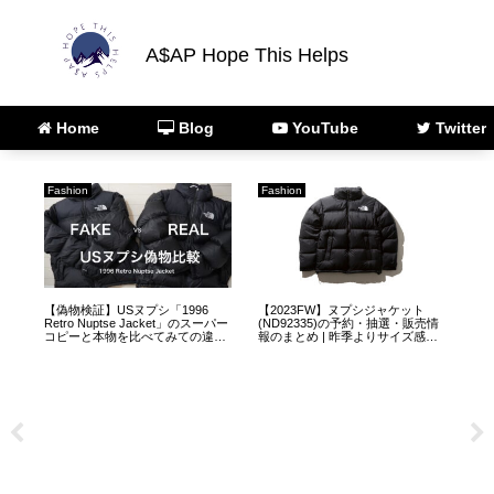
A$AP Hope This Helps
Home
Blog
YouTube
Twitter
Fashion
ARC'TERYX
AR
【2023FW】マウンテンダウンジ
【ARC’TERYX】アークテリクス
【2
売情
ャケット(ND92237)の予約・抽
正規取扱店・販売店のオンライン
テ
が
選・販売情報について
ストアURLのまとめ
選