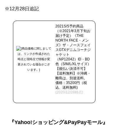
※12月28日追記
2021S/S予約商品
（※2021年3月下旬お
届け予定）《THE
NORTH FACE・メン
ズ》ザ・ノースフェイ
スGTXデニムコーチジ
ャケット
（NP12042）ID・BD
色（S/M/L/XLサイズ）
【後払い決済不可】
【送料無料】※沖縄・
離島は、別途送料。
価格：35200円（税
込、送料無料)
(2020/12/28時点)
『Yahoo!ショッピング&PayPayモール』