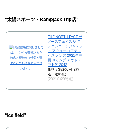
“太陽スポーツ・Rampjack Trip店”
THE NORTH FACE ザ
ノースフェイス GTX
デニムコーチジャケッ
ト アウター ゴアテッ
クス メンズ 2021年春
夏 キャンプ アウトド
ア NP12042
価格：35200円（税
込、送料別)
(2021/1/29時点)
“ice field”