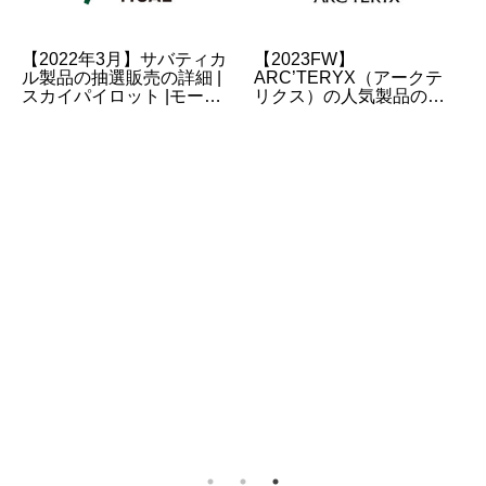
【2022年3月】サバティカ
【2023FW】
ル製品の抽選販売の詳細 |
ARC’TERYX（アークテ
スカイパイロット |モーニ
リクス）の人気製品の予
ンググローリー etc
約・抽選・販売情報のま
とめ