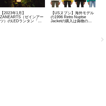
【2023年1月】
【USヌプシ】海外モデル
【
ZANEARTS（ゼインアー
の1996 Retro Nuptse
Z
ツ）のLEDランタン「ジ
Jacketの購入は偽物の心
ツ
グ」の再販・再入荷・抽
配がないSSENSEがおす
ル
選販売について
すめ