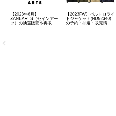
【2023年6月】
【2023FW】バルトロライ
ー
ZANEARTS（ゼインアー
トジャケット(ND92340)
」
ツ）の抽選販売や再販に
の予約・抽選・販売情報
ついて | ゼクー | ギギ | ロ
について
ロ etc…