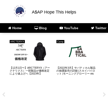
A$AP Hope This Helps
Home
Blog
YouTube
Twitter
ARC'TERYX
Camp
Ca
ジ
【12月1日〜】ARC’TERYX（アー
【2022年3月】サバティカル製品
【2
クテリクス）一部製品が価格改定
の抽選販売の詳細 |スカイパイロ
イ
により値上げへ【2023年】
ット |モーニンググローリー etc
の