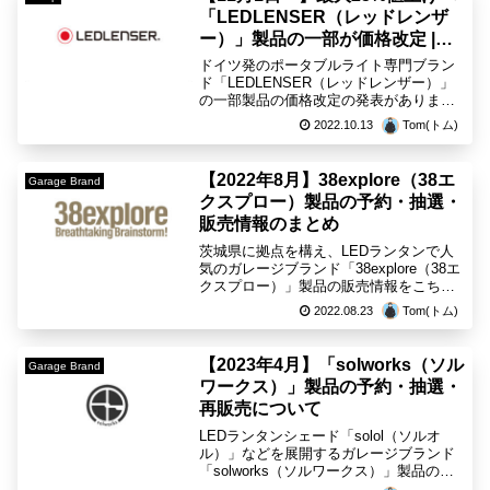
「LEDLENSER（レッドレンザ
ー）」製品の一部が価格改定 |
ML4 etc…
ドイツ発のポータブルライト専門ブラン
ド「LEDLENSER（レッドレンザー）」
の一部製品の価格改定の発表がありまし
た。昨今の原材料及び輸送費高騰が値上
2022.10.13
Tom(トム)
げの理由となっています。また公式オン
ラインストアでは2022年11月1日(火)より
価格改定...
【2022年8月】38explore（38エ
Garage Brand
クスプロー）製品の予約・抽選・
販売情報のまとめ
茨城県に拠点を構え、LEDランタンで人
気のガレージブランド「38explore（38エ
クスプロー）」製品の販売情報をこちら
のブログでまとめさせて頂きます。【販
2022.08.23
Tom(トム)
売情報について】38灯 38-kt（MIYABI）
BK点灯は「Low」→「High...
【2023年4月】「solworks（ソル
Garage Brand
ワークス）」製品の予約・抽選・
再販売について
LEDランタンシェード「solol（ソルオ
ル）」などを展開するガレージブランド
「solworks（ソルワークス）」製品の予
約や抽選、再販売情報をこちらのブログ