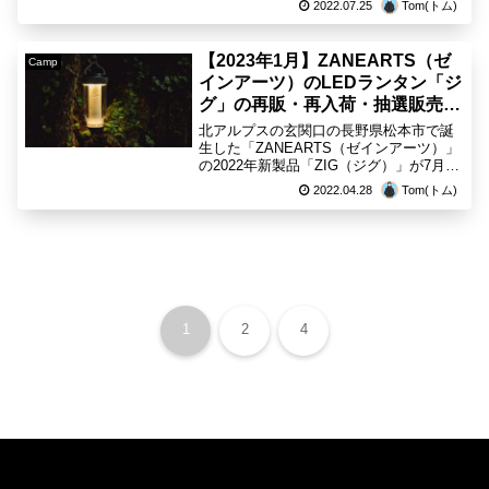
2022.07.25
Tom(トム)
でまとめさせて頂きます。【販売情報に
ついて】solol - mini出典:solw...
【2023年1月】ZANEARTS（ゼ
Camp
インアーツ）のLEDランタン「ジ
グ」の再販・再入荷・抽選販売に
ついて
北アルプスの玄関口の長野県松本市で誕
生した「ZANEARTS（ゼインアーツ）」
の2022年新製品「ZIG（ジグ）」が7月8
日(金)全国一斉発売。手のひらサイズのコ
2022.04.28
Tom(トム)
ンパクトLEDランタンで、4段階調節が可
能となっています。【ZANEARTS ...
1
2
4