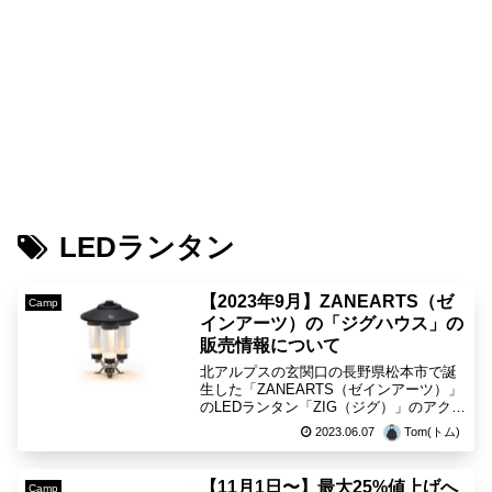
LEDランタン
【2023年9月】ZANEARTS（ゼ
Camp
インアーツ）の「ジグハウス」の
販売情報について
北アルプスの玄関口の長野県松本市で誕
生した「ZANEARTS（ゼインアーツ）」
のLEDランタン「ZIG（ジグ）」のアクセ
サリーパーツ「ZIG HOUSE（ジグハウ
2023.06.07
Tom(トム)
ス）」こちらの製品は「ジグ」を3つセッ
トして、600ルーメンの大光量にカスタ
マ...
【11月1日〜】最大25%値上げへ
Camp